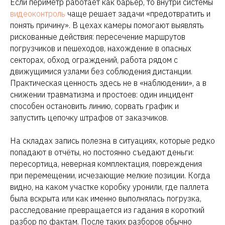
Если периметр работает как барьер, то внутри системы
видеоконтроль
чаще решает задачи «предотвратить и
понять причину». В цехах камеры помогают выявлять
рискованные действия: пересечение маршрутов
погрузчиков и пешеходов, нахождение в опасных
секторах, обход ограждений, работа рядом с
движущимися узлами без соблюдения дистанции.
Практическая ценность здесь не в «наблюдении», а в
снижении травматизма и простоев: один инцидент
способен остановить линию, сорвать график и
запустить цепочку штрафов от заказчиков.
На складах запись полезна в ситуациях, которые редко
попадают в отчёты, но постоянно съедают деньги:
пересортица, неверная комплектация, повреждения
при перемещении, исчезающие мелкие позиции. Когда
видно, на каком участке коробку уронили, где паллета
была вскрыта или как именно выполнялась погрузка,
расследование превращается из гадания в короткий
разбор по фактам. После таких разборов обычно