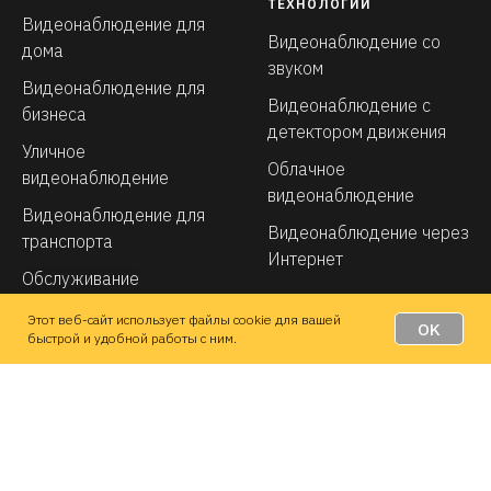
ТЕХНОЛОГИИ
Видеонаблюдение для
Видеонаблюдение со
дома
звуком
Видеонаблюдение для
Видеонаблюдение с
бизнеса
детектором движения
Уличное
Облачное
видеонаблюдение
видеонаблюдение
Видеонаблюдение для
Видеонаблюдение через
транспорта
Интернет
Обслуживание
видеонаблюдения
Этот веб-сайт использует файлы cookie для вашей
OK
быстрой и удобной работы с ним.
О КОМПАНИИ
EMAIL
Общая информация
Контакты
Вы даете согласие на
обработку
Прайс-лист
персональных данных
и